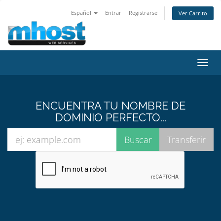
Español
Entrar
Registrarse
Ver Carrito
Alter
Nave
ENCUENTRA TU NOMBRE DE
DOMINIO PERFECTO...