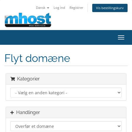
Dansk
Log ind
Registrer
Vis bestillingskurv
Skift
navig
Flyt domæne
Kategorier
Handlinger