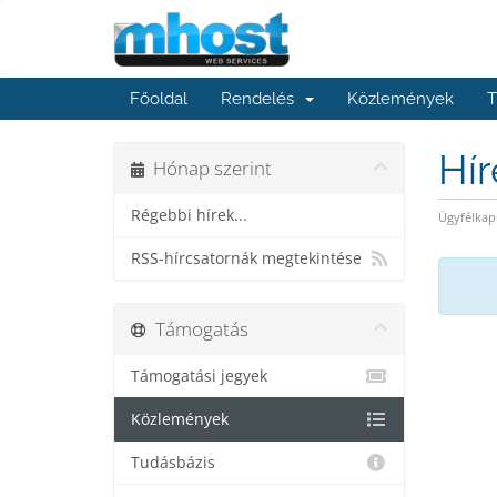
Főoldal
Rendelés
Közlemények
T
Hí
Hónap szerint
Régebbi hírek...
Ügyfélkap
RSS-hírcsatornák megtekintése
Támogatás
Támogatási jegyek
Közlemények
Tudásbázis