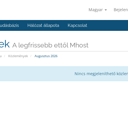
Magyar
Bejelen
udásbázis
Hálózat állapota
Kapcsolat
rek
A legfrissebb ettől Mhost
u
Közlemények
Augusztus 2026
Nincs megjeleníthető közl