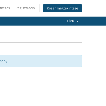
tkezés
Regisztráció
Kosár megtekintése
Fiók
emény