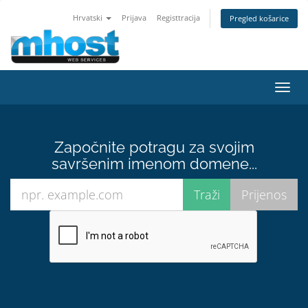
Hrvatski
Prijava
Registtracija
Pregled košarice
Preba
navig
Započnite potragu za svojim
savršenim imenom domene...