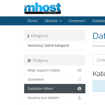
Domů
Obchod
Oznámení
Databáz
Da
Kategorie
Neexistují žádné kategorie
Domovská 
Podpora
Moje support tickety
Kat
Oznámení
Databáze řešení
Soubory pro stažení