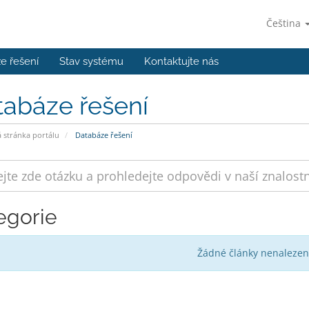
Čeština
e řešení
Stav systému
Kontaktujte nás
tabáze řešení
stránka portálu
Databáze řešení
egorie
Žádné články nenalezen