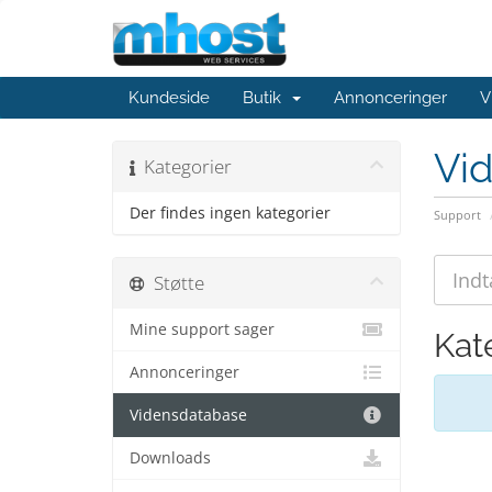
Kundeside
Butik
Annonceringer
V
Vi
Kategorier
Der findes ingen kategorier
Support
Støtte
Mine support sager
Kat
Annonceringer
Vidensdatabase
Downloads