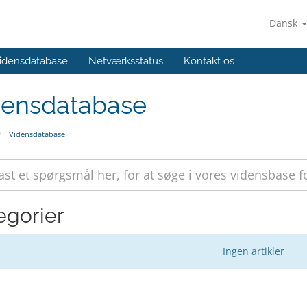
Dansk
idensdatabase
Netværksstatus
Kontakt os
densdatabase
Vidensdatabase
egorier
Ingen artikler