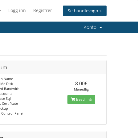
Logg inn
Registrer
Se handlevogn »
Konto
ium
ain Name
8.00€
VMe Disk
ted Bandwith
Månedlig
 acounts
ase Sql
Bestill nå
L Certificate
ackup
 Control Panel