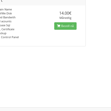
rt
main Name
14.00€
NVMe Disk
ted Bandwith
Månedlig
l acounts
base Sql
Bestill nå
L Certificate
ackup
 Control Panel