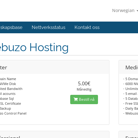
Norwegian
skapsbase
Nettverksstatus
Kontakt oss
buzo Hosting
ter
Med
main Name
- 5 Dom
5.00€
 NVMe Disk
- 6000 N
mited Bandwith
- Unlimi
Månedlig
il acounts
- 5 email
abase Sql
- 5 Datab
Bestill nå
SSL Certificate
- Free SS
 Backup
- Daily B
zo Control Panel
- Webuzo