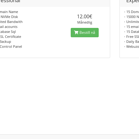
fessional
Expe
omain Name
- 15 Do
12.00€
0 NVMe Disk
- 15000 
mited Bandwith
- Unlimi
Månedlig
ail acounts
- 15 emai
tabase Sql
- 15 Data
Bestill nå
SSL Certificate
- Free SS
 Backup
- Daily B
 Control Panel
- Webuzo