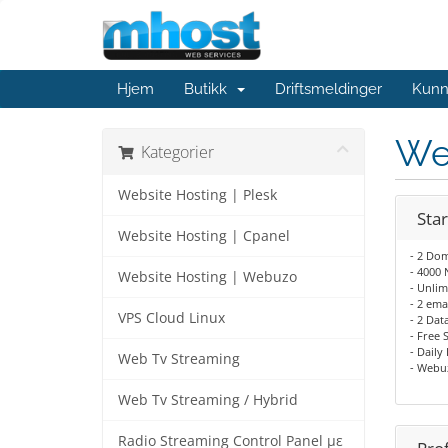
Hjem
Butikk
Driftsmeldinger
Kunn
We
Kategorier
Website Hosting | Plesk
Star
Website Hosting | Cpanel
- 2 Do
- 4000
Website Hosting | Webuzo
- Unli
- 2 ema
VPS Cloud Linux
- 2 Dat
- Free 
- Daily
Web Tv Streaming
- Webu
Web Tv Streaming / Hybrid
Radio Streaming Control Panel με