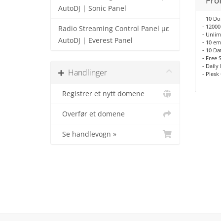
Pro
AutoDJ | Sonic Panel
- 10 D
- 1200
Radio Streaming Control Panel με
- Unli
AutoDJ | Everest Panel
- 10 em
- 10 Da
- Free 
- Daily
Handlinger
- Plesk
Registrer et nytt domene
Overfør et domene
Se handlevogn »