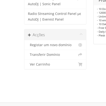
Pro
AutoDJ | Sonic Panel
- 10 D
- 1200
Radio Streaming Control Panel με
- Unli
AutoDJ | Everest Panel
- 10 em
- 10 Da
- Free 
- Daily
Acções
- Plesk
Registar um novo domínio
Transferir Domínio
Ver Carrinho