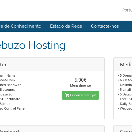
Port
se de Conhecimento
Estado da Rede
Contacte-nos
buzo Hosting
ter
Med
main Name
- 5 Dom
5.00€
 NVMe Disk
- 6000 N
mited Bandwith
- Unlimi
Mensalmente
il acounts
- 5 email
abase Sql
- 5 Datab
Encomendar já!
SSL Certificate
- Free SS
 Backup
- Daily B
zo Control Panel
- Webuzo