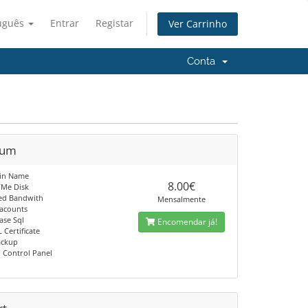
uguês
Entrar
Registar
Ver Carrinho
Conta
ium
ain Name
8.00€
VMe Disk
ted Bandwith
Mensalmente
 acounts
ase Sql
Encomendar já!
L Certificate
ackup
 Control Panel