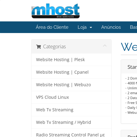
Área do Cliente
Loja
Anúncios
Ba
We
Categorias
Website Hosting | Plesk
Star
Website Hosting | Cpanel
- 2 Do
- 4000
Website Hosting | Webuzo
- Unli
- 2 ema
VPS Cloud Linux
- 2 Dat
- Free 
- Daily
Web Tv Streaming
- Webu
Web Tv Streaming / Hybrid
Radio Streaming Control Panel με