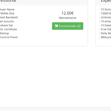
fessional
Expe
omain Name
- 15 Do
12.00€
0 NVMe Disk
- 15000 
mited Bandwith
- Unlimi
Mensalmente
ail acounts
- 15 emai
tabase Sql
- 15 Data
Encomendar já!
SSL Certificate
- Free SS
 Backup
- Daily B
 Control Panel
- Webuzo