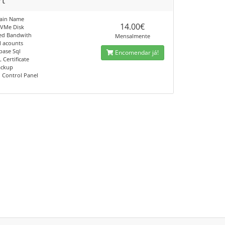
rt
main Name
14.00€
NVMe Disk
ted Bandwith
Mensalmente
l acounts
base Sql
Encomendar já!
L Certificate
ackup
 Control Panel