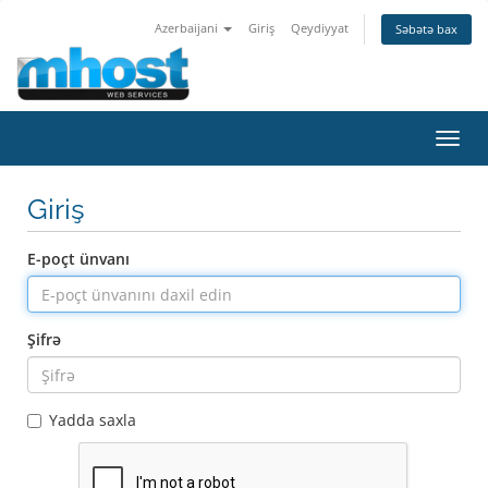
Azerbaijani
Giriş
Qeydiyyat
Səbətə bax
Naviq
keçid
Giriş
E-poçt ünvanı
Şifrə
Yadda saxla