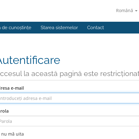
Română
a de cunoștințe
Starea sistemelor
Contact
Autentificare
ccesul la această pagină este restricționa
resa e-mail
rola
nu mă uita