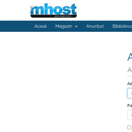
Acasă
Magazin
Anunțuri
Bibliotec
A
Ad
Pa