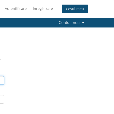
Autentificare
Înregistrare
Coșul meu
Contul meu
t