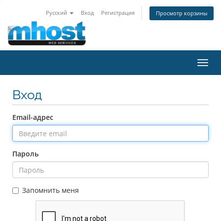
Русский
Вход
Регистрация
Просмотр корзины
Пере
нави
Вход
Email-адрес
Пароль
Запомнить меня