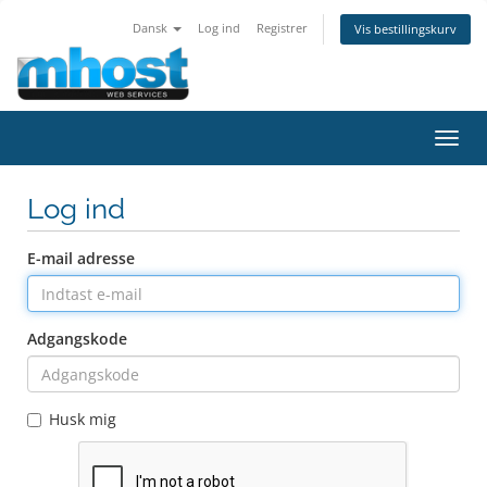
Dansk
Log ind
Registrer
Vis bestillingskurv
Skift
navig
Log ind
E-mail adresse
Adgangskode
Husk mig