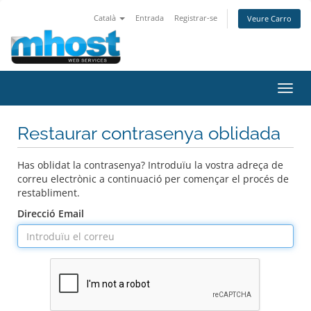
Català
Entrada
Registrar-se
Veure Carro
Canv
la
nave
Restaurar contrasenya oblidada
Has oblidat la contrasenya? Introduïu la vostra adreça de
correu electrònic a continuació per començar el procés de
restabliment.
Direcció Email