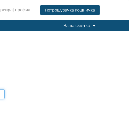
Креирај профил
Потрошувачка кошничка
Ваша сметка