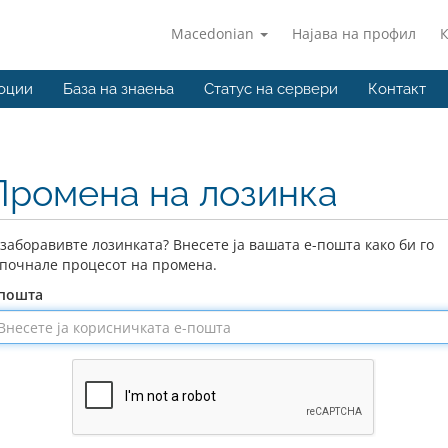
Macedonian
Најава на профил
оции
База на знаења
Статус на сервери
Контакт
Промена на лозинка
 заборавивте лозинката? Внесете ја вашата е-пошта како би го
почнале процесот на промена.
-пошта