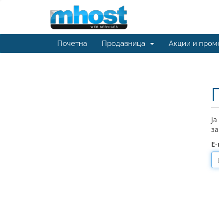
Почетна
Продавница
Акции и пром
Ја
за
Е