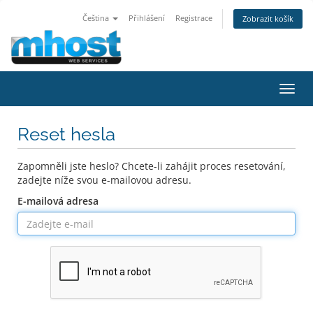
Čeština
Přihlášení
Registrace
Zobrazit košík
Přep
navig
Reset hesla
Zapomněli jste heslo? Chcete-li zahájit proces resetování,
zadejte níže svou e-mailovou adresu.
E-mailová adresa